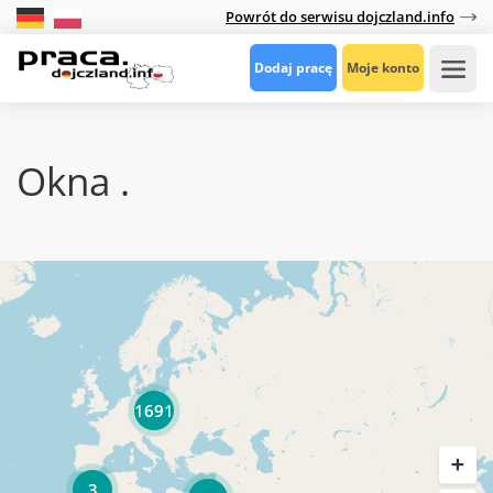
Powrót do serwisu dojczland.info
Dodaj pracę
Moje konto
Okna .
1691
3