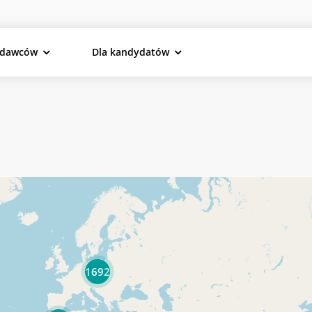
odawców
Dla kandydatów
1692