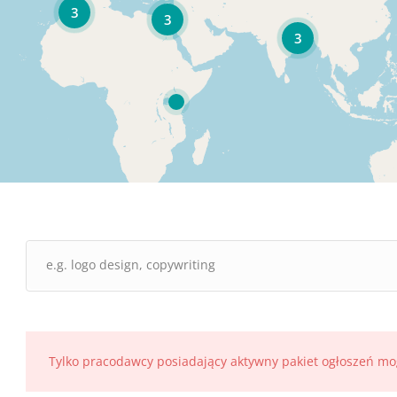
3
3
3
Tylko pracodawcy posiadający aktywny pakiet ogłoszeń mo