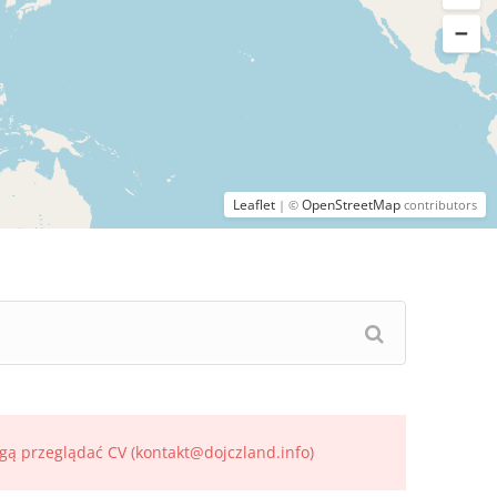
Leaflet
OpenStreetMap
| ©
contributors
gą przeglądać CV (kontakt@dojczland.info)