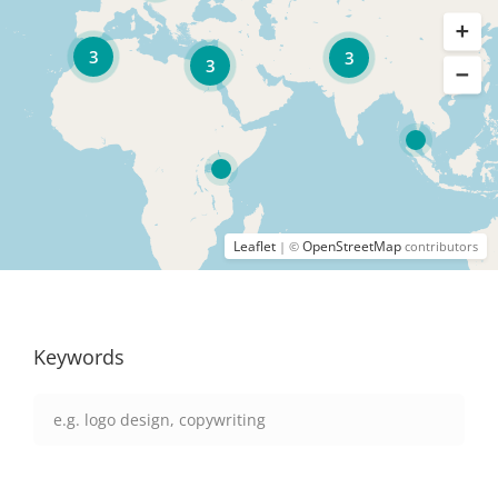
3
3
3
Leaflet
OpenStreetMap
| ©
contributors
Keywords