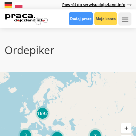
Powrót do serwisu dojczland.info
Dodaj pracę
Moje konto
Ordepiker
1692
3
3