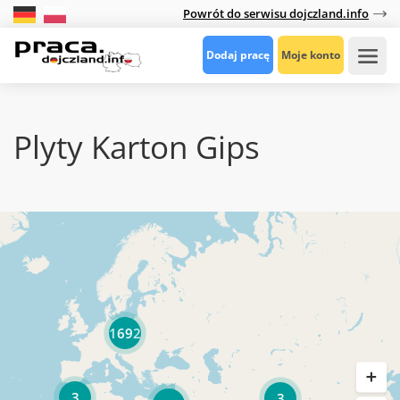
Powrót do serwisu dojczland.info
Dodaj pracę
Moje konto
Plyty Karton Gips
1692
3
3