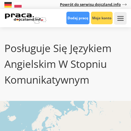
Powrót do serwisu dojczland.info
Dodaj pracę
Moje konto
Posługuje Się Językiem
Angielskim W Stopniu
Komunikatywnym