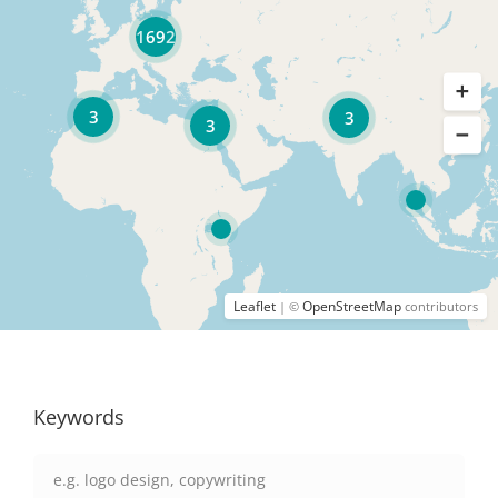
1692
3
3
3
Leaflet
OpenStreetMap
| ©
contributors
Keywords