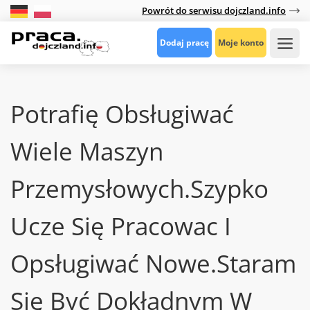
Powrót do serwisu dojczland.info
Dodaj pracę
Moje konto
Potrafię Obsługiwać
Wiele Maszyn
Przemysłowych.Szypko
Ucze Się Pracowac I
Opsługiwać Nowe.Staram
Się Być Dokładnym W