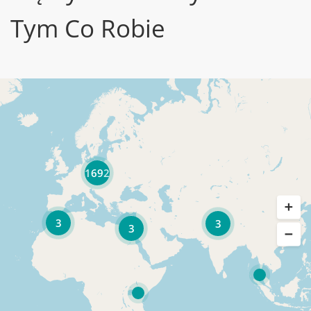
Tym Co Robie
1692
3
3
3