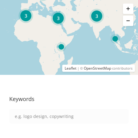
3
3
3
Leaflet
OpenStreetMap
| ©
contributors
Keywords