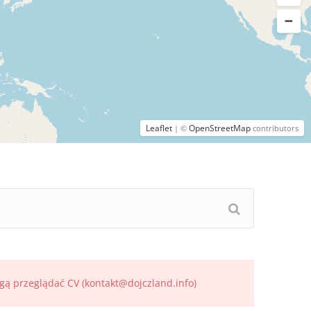
Leaflet
OpenStreetMap
| ©
contributors
gą przeglądać CV (kontakt@dojczland.info)