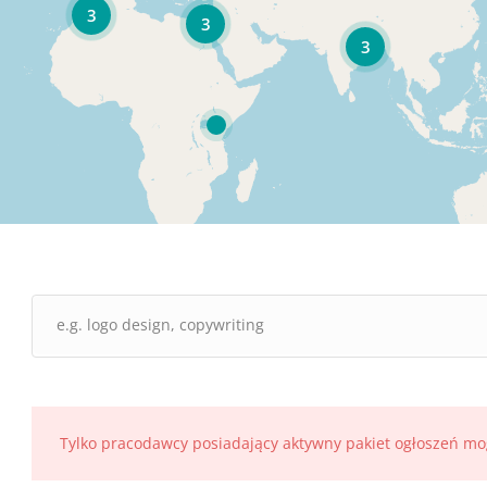
3
3
3
Tylko pracodawcy posiadający aktywny pakiet ogłoszeń mo