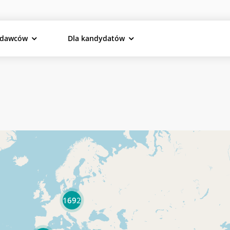
odawców
Dla kandydatów
1692