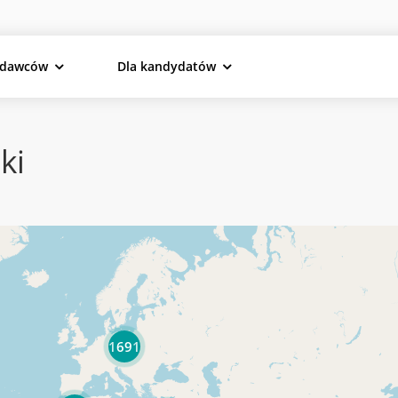
odawców
Dla kandydatów
ki
1691