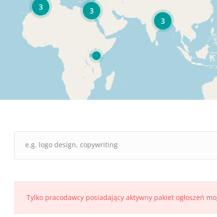
3
3
3
Tylko pracodawcy posiadający aktywny pakiet ogłoszeń mo