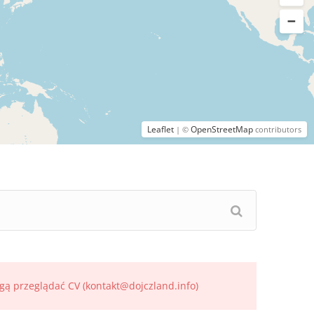
Leaflet
OpenStreetMap
| ©
contributors
gą przeglądać CV (kontakt@dojczland.info)