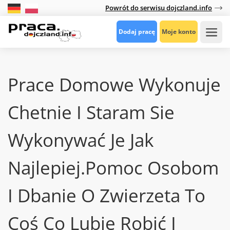
Powrót do serwisu dojczland.info
Dodaj pracę
Moje konto
Prace Domowe Wykonuje
Chetnie I Staram Sie
Wykonywać Je Jak
Najlepiej.Pomoc Osobom
I Dbanie O Zwierzeta To
Coś Co Lubie Robić I