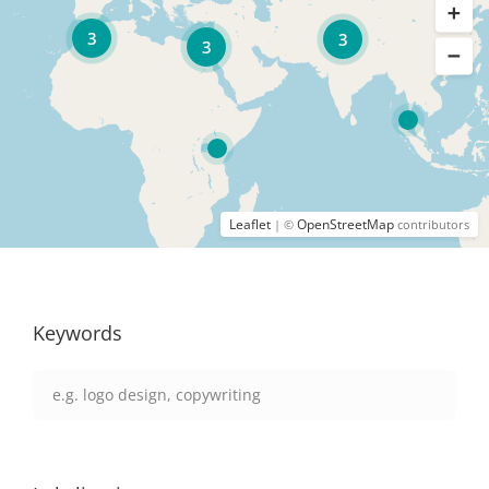
3
3
3
Leaflet
OpenStreetMap
| ©
contributors
Keywords