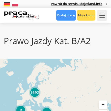
Powrót do serwisu dojczland.info
Dodaj pracę
Moje konto
Prawo Jazdy Kat. B/A2
1692
3