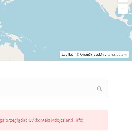
Leaflet
OpenStreetMap
| ©
contributors
gą przeglądać CV (kontakt@dojczland.info)