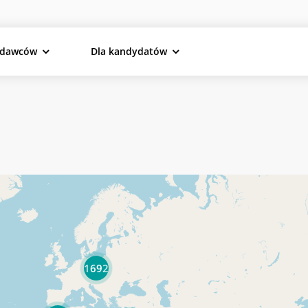
odawców
Dla kandydatów
1692