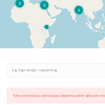
3
3
3
Tylko pracodawcy posiadający aktywny pakiet ogłoszeń mo