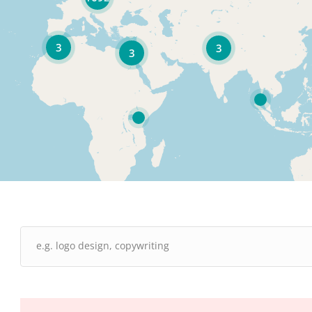
3
3
3