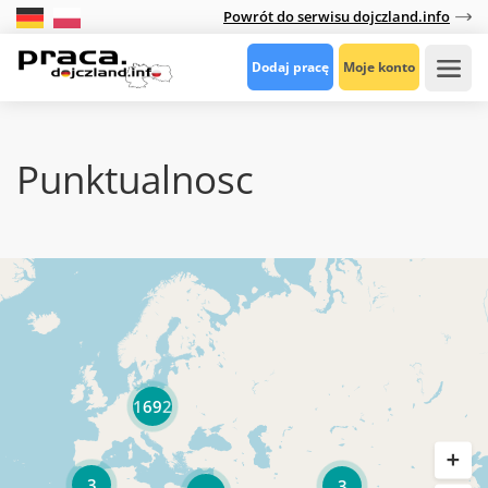
Powrót do serwisu dojczland.info
Dodaj pracę
Moje konto
Punktualnosc
1692
3
3