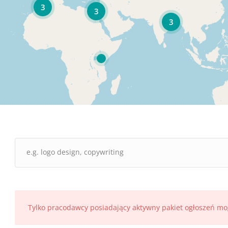
3
3
3
Tylko pracodawcy posiadający aktywny pakiet ogłoszeń mo