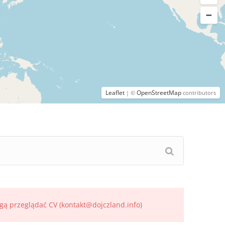
Leaflet
OpenStreetMap
| ©
contributors
gą przeglądać CV (kontakt@dojczland.info)