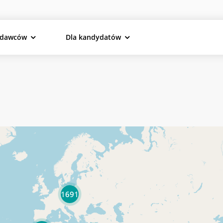
odawców
Dla kandydatów
1691