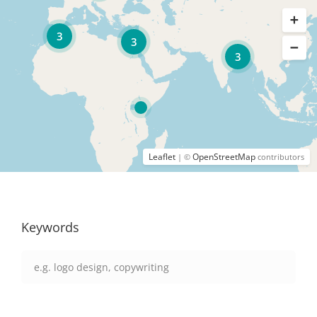
3
3
3
Leaflet
OpenStreetMap
| ©
contributors
Keywords