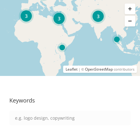
3
3
3
Leaflet
OpenStreetMap
| ©
contributors
Keywords