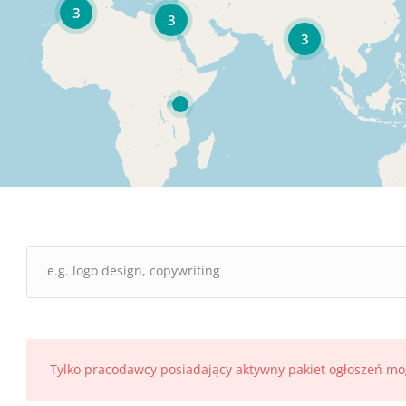
3
3
3
Tylko pracodawcy posiadający aktywny pakiet ogłoszeń mo