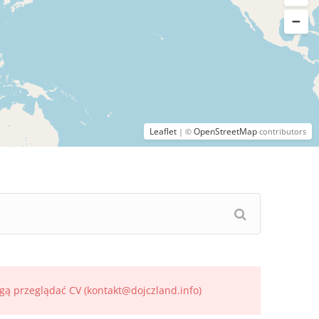
Leaflet
OpenStreetMap
| ©
contributors
gą przeglądać CV (kontakt@dojczland.info)