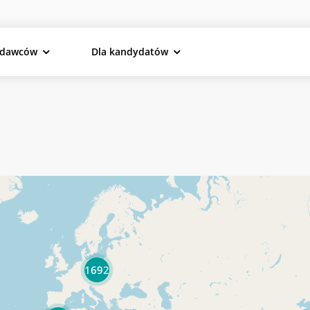
odawców
Dla kandydatów
1692