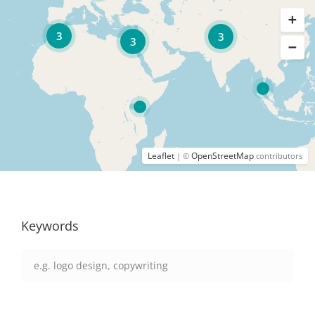
3
3
3
Leaflet
OpenStreetMap
| ©
contributors
Keywords