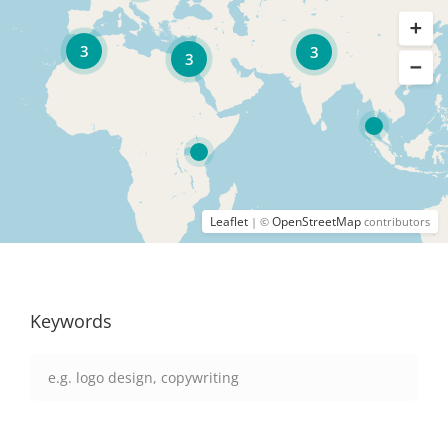
3
3
3
Leaflet
OpenStreetMap
| ©
contributors
Keywords