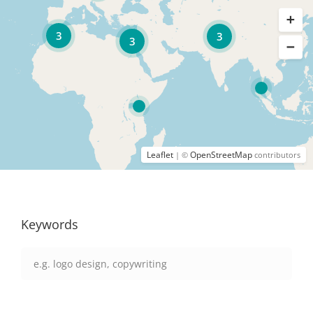
3
3
3
Leaflet
OpenStreetMap
| ©
contributors
Keywords