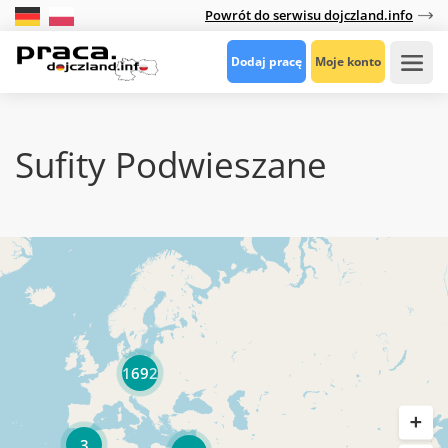
Powrót do serwisu dojczland.info
Dodaj pracę
Moje konto
Sufity Podwieszane
1692
3