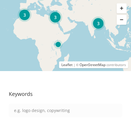
3
3
3
Leaflet
OpenStreetMap
| ©
contributors
Keywords