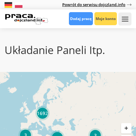
Powrót do serwisu dojczland.info
Dodaj pracę
Moje konto
Układanie Paneli Itp.
1692
3
3