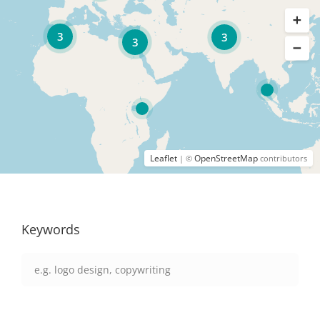
3
3
3
Leaflet
OpenStreetMap
| ©
contributors
Keywords