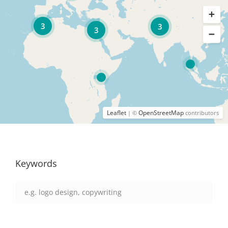
3
3
3
Leaflet
OpenStreetMap
| ©
contributors
Keywords