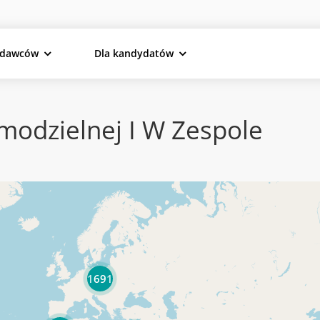
odawców
Dla kandydatów
modzielnej I W Zespole
1691