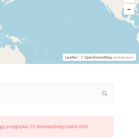
Leaflet
OpenStreetMap
| ©
contributors
gą przeglądać CV (kontakt@dojczland.info)