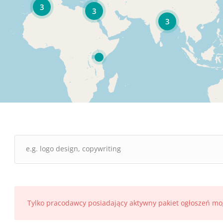
3
3
3
Tylko pracodawcy posiadający aktywny pakiet ogłoszeń mo