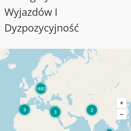
Wyjazdów I
Dyzpozycyjność
1692
3
3
3