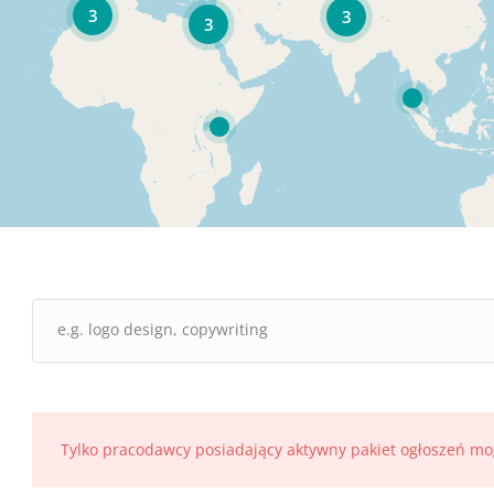
3
3
3
Tylko pracodawcy posiadający aktywny pakiet ogłoszeń mo