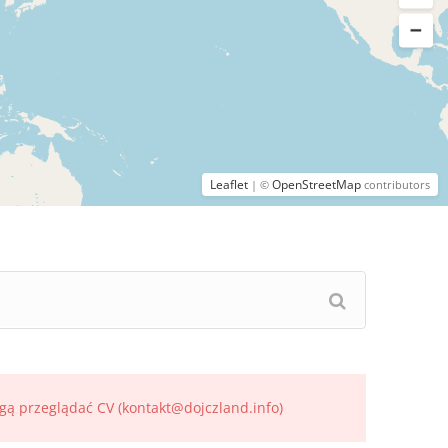
Leaflet
OpenStreetMap
| ©
contributors
gą przeglądać CV (kontakt@dojczland.info)