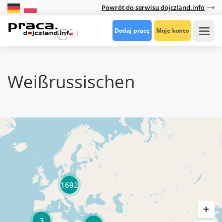
Powrót do serwisu dojczland.info
Dodaj pracę
Moje konto
Weißrussischen
1692
3