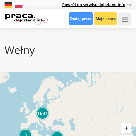
Powrót do serwisu dojczland.info
Dodaj pracę
Moje konto
Wełny
1691
3