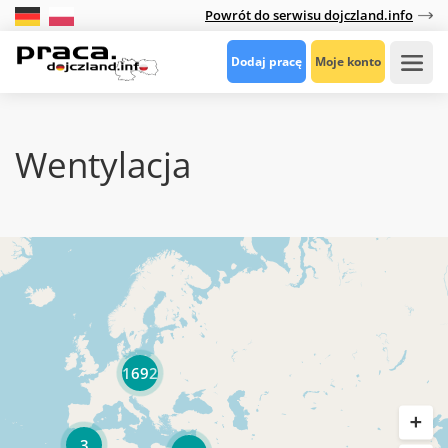
Powrót do serwisu dojczland.info
Dodaj pracę
Moje konto
Wentylacja
1692
3