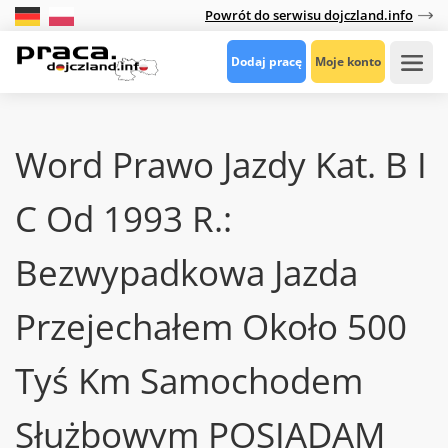
Powrót do serwisu dojczland.info
Dodaj pracę
Moje konto
Word Prawo Jazdy Kat. B I
C Od 1993 R.:
Bezwypadkowa Jazda
Przejechałem Około 500
Tyś Km Samochodem
Służbowym POSIADAM