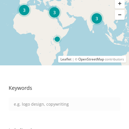
3
3
3
Leaflet
OpenStreetMap
| ©
contributors
Keywords