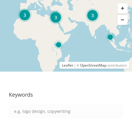
3
3
3
Leaflet
OpenStreetMap
| ©
contributors
Keywords