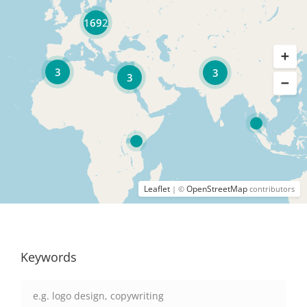
1692
3
3
3
Leaflet
OpenStreetMap
| ©
contributors
Keywords