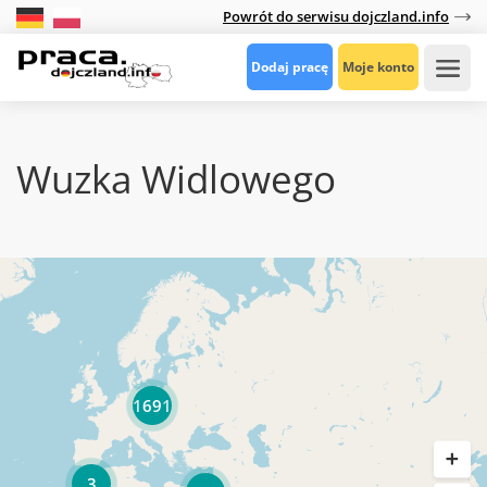
Powrót do serwisu dojczland.info
Dodaj pracę
Moje konto
Wuzka Widlowego
1691
3