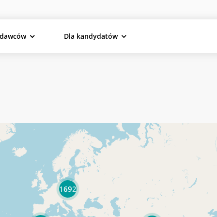
odawców
Dla kandydatów
1692