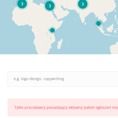
3
3
3
Tylko pracodawcy posiadający aktywny pakiet ogłoszeń mo