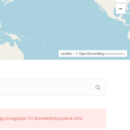
Leaflet
OpenStreetMap
| ©
contributors
gą przeglądać CV (kontakt@dojczland.info)