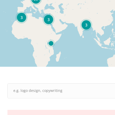
3
3
3