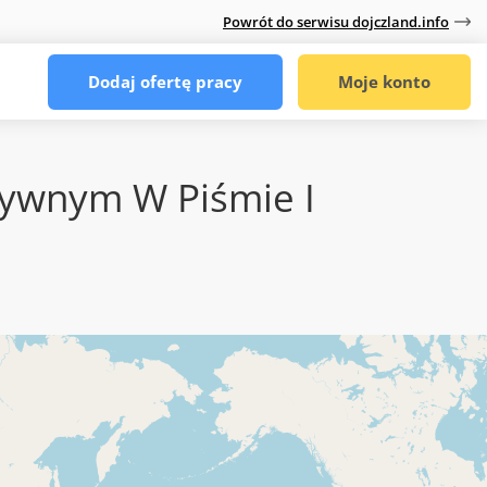
Powrót do serwisu dojczland.info
Dodaj ofertę pracy
Moje konto
tywnym W Piśmie I