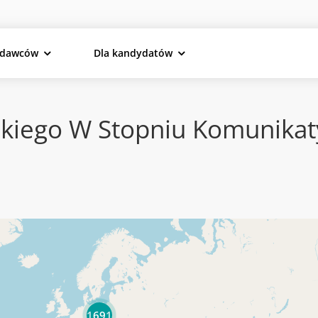
odawców
Dla kandydatów
ckiego W Stopniu Komunika
1691