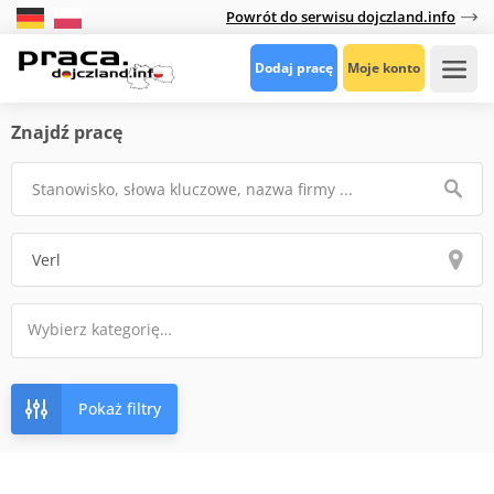
Powrót do serwisu dojczland.info
Dodaj pracę
Moje konto
Znajdź pracę
Pokaż filtry