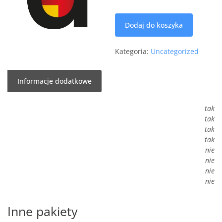
ilość
Dodaj do koszyka
Professional
Kategoria:
Uncategorized
Informacje dodatkowe
tak
tak
tak
tak
nie
nie
nie
nie
Inne pakiety