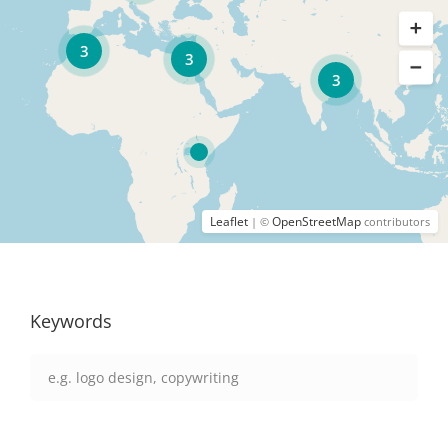
3
3
3
Leaflet
OpenStreetMap
| ©
contributors
Keywords