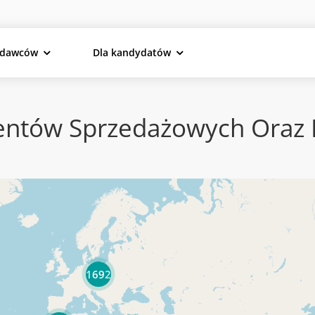
odawców
Dla kandydatów
tów Sprzedażowych Oraz Pa
1692