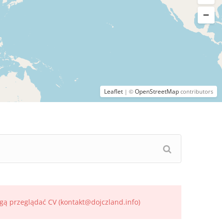
Leaflet
OpenStreetMap
| ©
contributors
gą przeglądać CV (kontakt@dojczland.info)