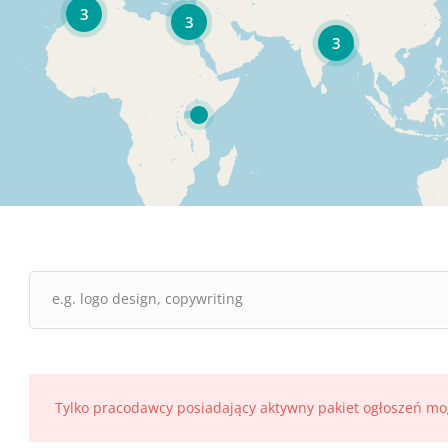
3
3
3
Tylko pracodawcy posiadający aktywny pakiet ogłoszeń mo