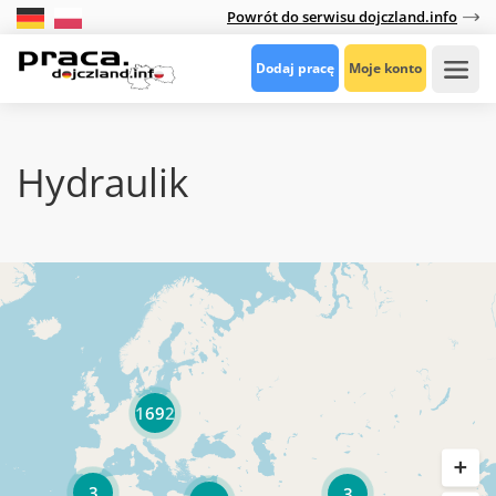
Powrót do serwisu dojczland.info
Dodaj pracę
Moje konto
Hydraulik
1692
3
3