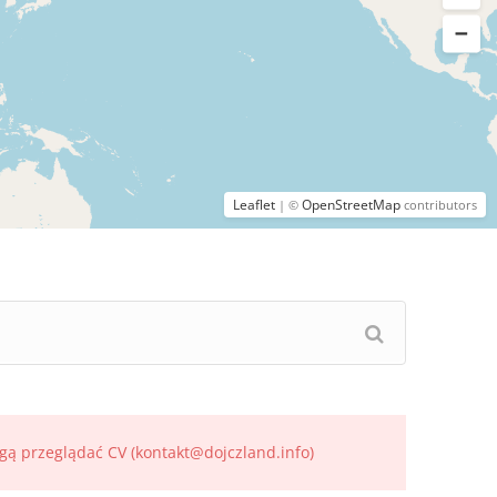
Leaflet
OpenStreetMap
| ©
contributors
gą przeglądać CV (kontakt@dojczland.info)