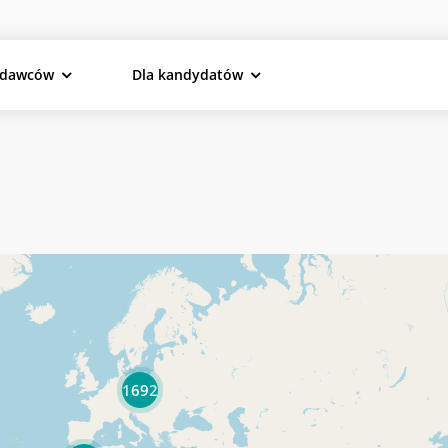
odawców
Dla kandydatów
1692