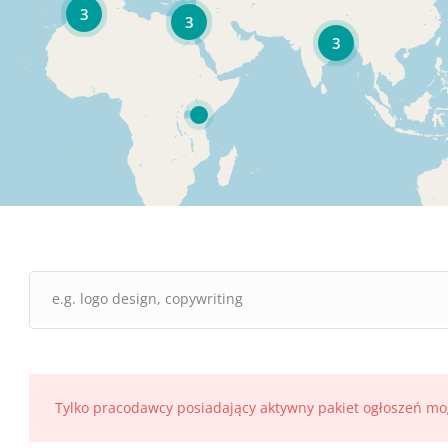
3
3
3
Tylko pracodawcy posiadający aktywny pakiet ogłoszeń mo