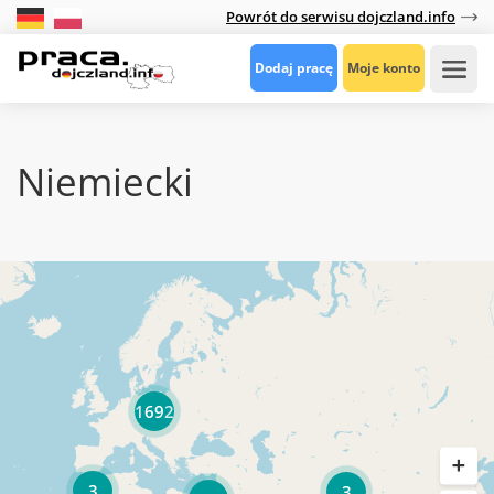
Powrót do serwisu dojczland.info
Dodaj pracę
Moje konto
Niemiecki
1692
3
3