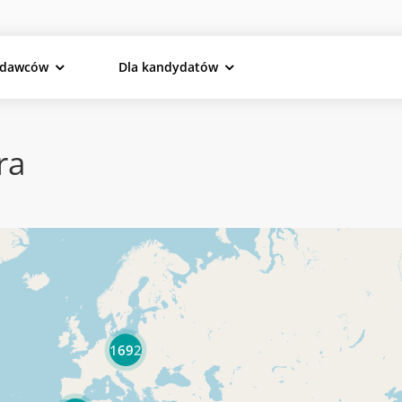
odawców
Dla kandydatów
ra
1692