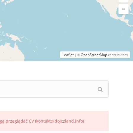
Leaflet
OpenStreetMap
| ©
contributors
gą przeglądać CV (kontakt@dojczland.info)