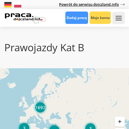
Powrót do serwisu dojczland.info
Dodaj pracę
Moje konto
Prawojazdy Kat B
1692
3
3