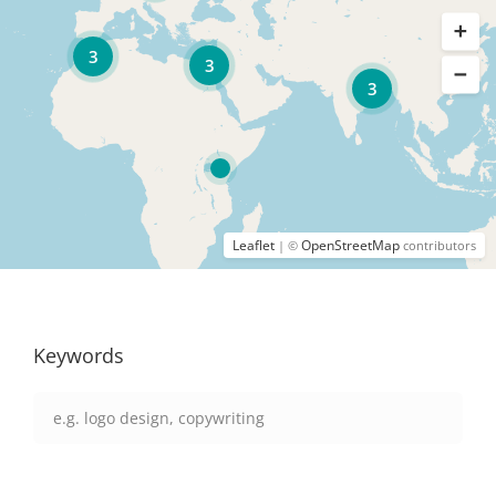
3
3
3
Leaflet
OpenStreetMap
| ©
contributors
Keywords