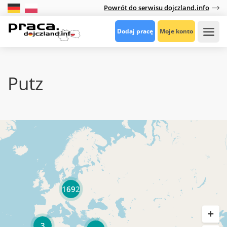
Powrót do serwisu dojczland.info
Dodaj pracę
Moje konto
Putz
1692
3